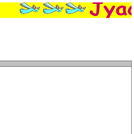
 sur la liste noire de la police finlandaise, Le chien s'enfuit avec le cambrioleur