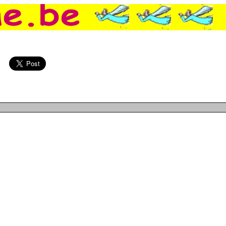
re, Un chinois ivre joue le funambule sur des câbles haute tension, De la vodka à partir du lait de vaches, De la mayonnaise au cannabis, Vladimir Poutine