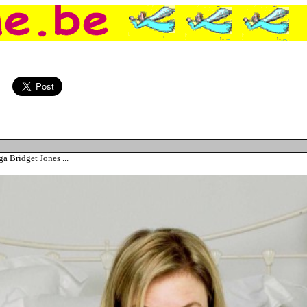
 médailles, Voulez-vous être tranquille avec vos voisins ?, Découvrez le stagiaire d'I>Télé, Un kangourou veut fuir son pays, Il utilise une machine à écr
ga Bridget Jones ...