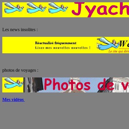
Les news insolites :
photos de voyages :
Mes vidéos