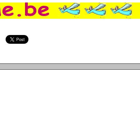
prend pour Jean-Paul Belmondo, Un accro du selfie a tenté de se suicider, Le règlement fiscal brésilien résumé dans un livreLa dernière mesure de Kim J