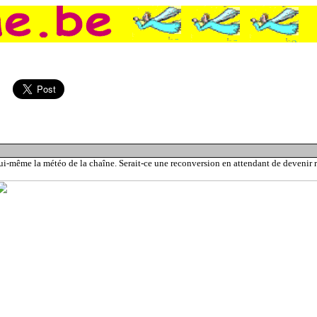
scène finale du film des Avengers, Un sabre-laser pour de vrai, Un Transformer pour de vrai,
Obiwan Kenobi impliqué dans un accident de voiture, Une c
lui-même la météo de la chaîne. Serait-ce une reconversion en attendant de devenir r