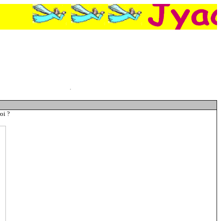
ompagnie privée se moque de François Hollande
,
Plus de japonais dans 1000 ans
oi ?