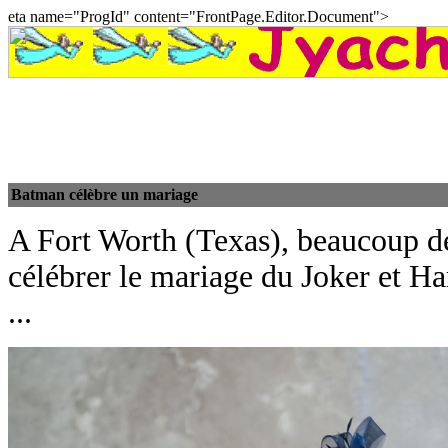
eta name="ProgId" content="FrontPage.Editor.Document">
Batman célèbre un mariage
A Fort Worth (Texas), beaucoup de
célébrer le mariage du Joker et H
...