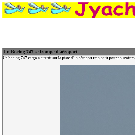
Un Boeing 747 se trompe d'aéroport
Un boeing 747 cargo a atterrit sur la piste d'un aéroport trop petit pour pouvoir red