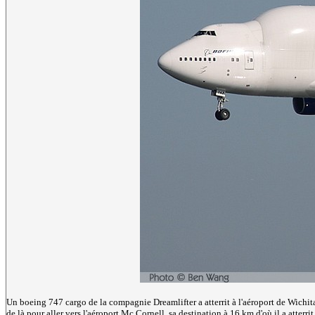
Un boeing 747 cargo de la compagnie Dreamlifter a atterrit à l'aéroport de Wichita
de là pour aller vers l'aéroport Mc Cornell, sa destination à 16 km d'où il a atterrit,