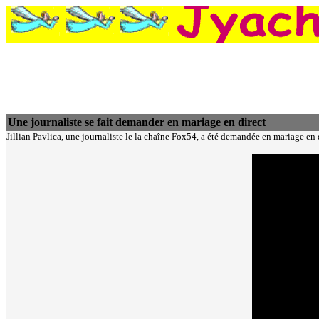
Une journaliste se fait demander en mariage en direct
Jillian Pavlica, une journaliste le la chaîne Fox54, a été demandée en mariage en di