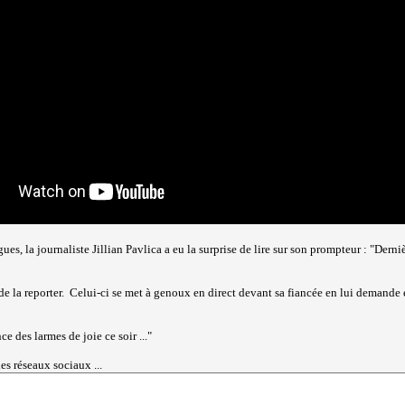
gues, la journaliste Jillian Pavlica a eu la surprise de lire sur son prompteur : "Der
mi de la reporter. Celui-ci se met à genoux en direct devant sa fiancée en lui demand
e des larmes de joie ce soir ..."
es réseaux sociaux ...