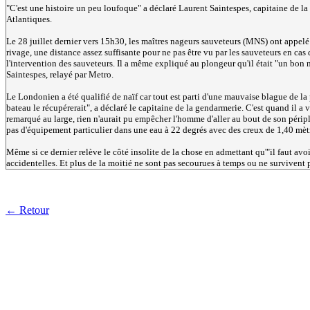
"
C'est une histoire un peu loufoque
" a déclaré Laurent Saintespes, capitaine de la
Atlantiques.
Le 28 juillet dernier vers 15h30, les maîtres nageurs sauveteurs (MNS) ont appel
rivage, une distance assez suffisante pour ne pas être vu par les sauveteurs en c
l'intervention des sauveteurs. Il a même expliqué au plongeur qu'il était "
un bon n
Saintespes, relayé par
Metro
.
Le Londonien a été qualifié de naïf car tout est parti d'une mauvaise blague de la p
bateau le récupérerait
", a déclaré le capitaine de la gendarmerie. C'est quand il a 
remarqué au large, rien n'aurait pu empêcher l'homme d'aller au bout de son périple
pas d'équipement particulier dans une eau à 22 degrés avec des creux de 1,40 mèt
Même si ce dernier relève le côté insolite de la chose en admettant qu'"
il faut av
accidentelles. Et plus de la moitié ne sont pas secourues à temps ou ne survivent 
← Retour