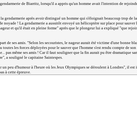
 gendarmerie de Biarritz, lorsqu'il a appris qu'un homme avait l'intention de rejoindr
é la gendarmerie après avoir distingué un homme qui s'éloignait beaucoup trop de la
as de noyade ! La gendarmerie a aussitôt envoyé un hélicoptère sur place pour sauver
ageur et qu'il était en pleine forme
" après que le plongeur lui a expliqué "
que rejoi
art de ses amis. "
Selon les secouristes, le nageur aurait été victime d'une bonne bla
vu toutes les forces déployées pour le sauver que l'homme s'est rendu compte de son dé
... pas même ses amis ! Car il faut souligner que la fin aurait pu être dramatique san
re
", a souligné le capitaine Saintespes.
oir un peu d'humour à l'heure où les Jeux Olympiques se déroulent à Londres
", il es
pas à cette épreuve.