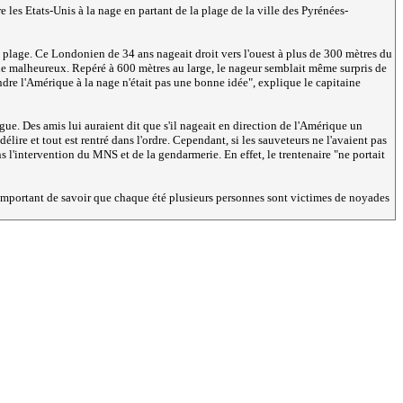
e les Etats-Unis à la nage en partant de la plage de la ville des Pyrénées-
 plage. Ce Londonien de 34 ans nageait droit vers l'ouest à plus de 300 mètres du
 le malheureux. Repéré à 600 mètres au large, le nageur semblait même surpris de
ndre l'Amérique à la nage n'était pas une bonne idée
", explique le capitaine
gue. Des amis lui auraient dit que s'il nageait en direction de l'Amérique un
lire et tout est rentré dans l'ordre. Cependant, si les sauveteurs ne l'avaient pas
s l'intervention du MNS et de la gendarmerie. En effet, le trentenaire "
ne portait
t important de savoir que chaque été plusieurs personnes sont victimes de noyades