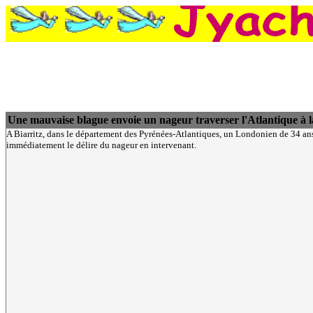
Une mauvaise blague envoie un nageur traverser l'Atlantique à 
A Biarritz, dans le département des Pyrénées-Atlantiques, un Londonien de 34 ans 
immédiatement le délire du nageur en intervenant.