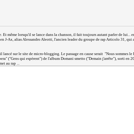
 Et même lorsqu'il se lance dans la chanson, il fait toujours autant parler de lui... 
lien J-Ax, alias Alessandro Aleotti, l'ancien leader du groupe de rap Articolo 31, qui
il lancé sur le site de micro-blogging. Le passage en cause serait "Nous sommes le Peu
pera" ("Gens qui espèrent") de l'album Domani smetto ("Demain j'arrête"), sorti en 200
et au rap ...