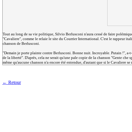
Tout au long de sa vie politique, Silvio Berlusconi n'aura cessé de faire polémique.
"Cavaliere", comme le relaie le site du Courrier International. C'est le rappeur ita
chanson de Berlusconi.
"Demain je porte plainte contre Berlusconi. Bonne nuit. Incroyable. Putain !", a-t-
de la liberté". D'après, cela ne serait qu'une pale copie de la chanson "Gente che s
même qu'aucune chanson n'a encore été entendue, d'autant que si le Cavaliere se m
← Retour