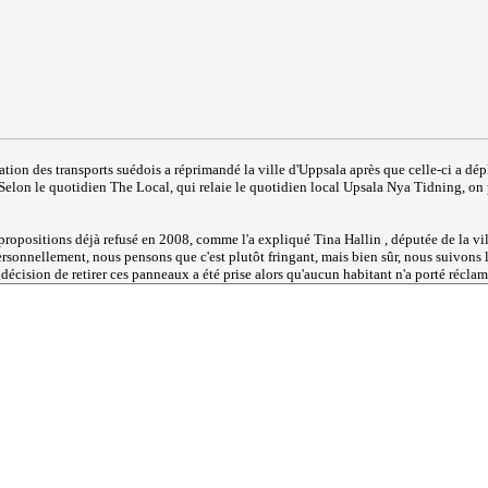
ration des transports suédois a réprimandé la ville d'Uppsala après que celle-ci a dé
elon le quotidien The Local, qui relaie le quotidien local Upsala Nya Tidning, on 
propositions déjà refusé en 2008, comme l'a expliqué Tina Hallin , députée de la vil
ersonnellement, nous pensons que c'est plutôt fringant, mais bien sûr, nous suivons l
 décision de retirer ces panneaux a été prise alors qu'aucun habitant n'a porté récl