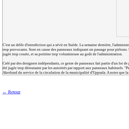
C'est un drôle d'interdiction qui a sévit en Suède. La semaine dernière, l'administ
trop provocants. Sont en cause des panneaux indiquant un passage pour piétons. S
jugée trop courte, et sa poitrine trop volumineuse au goût de l'administration.
Créé par des designers indépendants, ce genre de panneaux fait partie d'un lot de 
été jugée trop déroutante par les autorités par rapport aux panneaux habituels. "P
Akerlund du service de la circulation de la municipalité d'Uppsala. A noter que la
← Retour