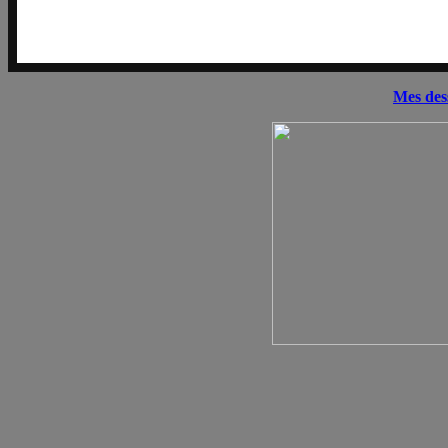
Mes des